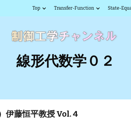
Top
Transfer-Function
State-Equ
ip to main content
Skip to navigat
線形代数学０２
藤恒平教授 Vol. 4