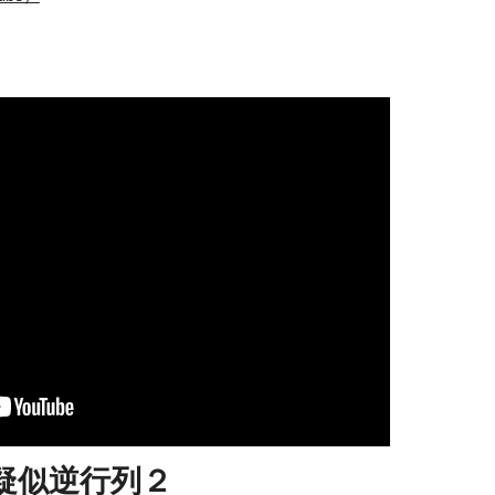
疑似逆行列２