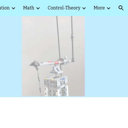
ation
Math
Control-Theory
More
ion