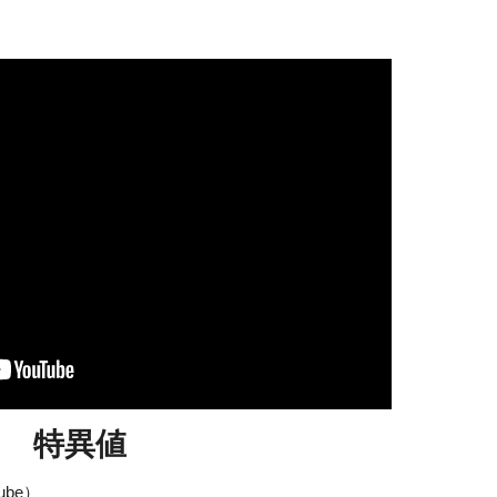
特異値
ube）