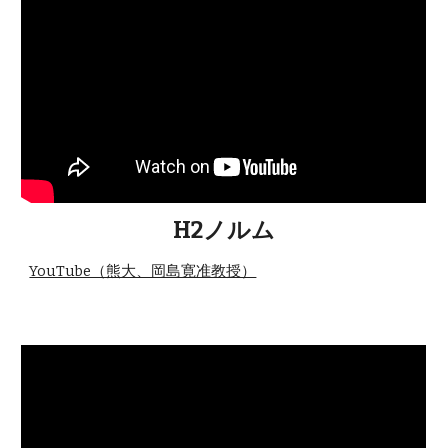
H2ノルム
YouTube（熊大、岡島寛准教授）