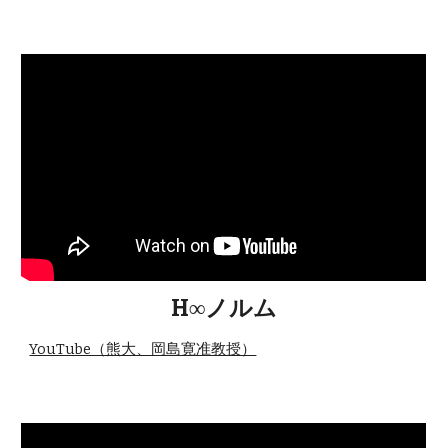
H∞ノルム
YouTube（熊大、岡島寛准教授）