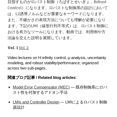
目指すものがロバスト制御（ろばすとせいぎょ，Robust
Control）になります。ロバストな制御系の設計において
は、L2誘導ノルムなどが重要なキーワードになります。
また、不確かさの表現方法についても理解が必要になり
ます。下記のLMI（線形行列不等式）は、ロバスト制御に
おける有力なツールになります。
動画では、利用例や方
法論を交えた説明を展開しています。
Vol. 1
Vol. 2
Video lectures on H-infinity control, μ-analysis, uncertainty
modeling, and robust stability/performance, organized
across two sub-pages.
関連ブログ記事 / Related blog articles
:
Model Error Compensator (MEC)
— 既存制御系にロバ
スト性を付加するアドオン手法
LMIs and Controller Design
— LMIによるロバスト制御
器設計