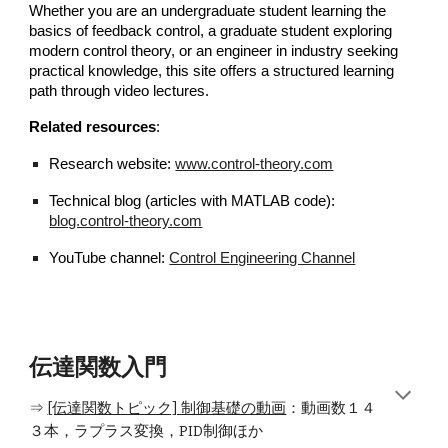
Whether you are an undergraduate student learning the
basics of feedback control, a graduate student exploring
modern control theory, or an engineer in industry seeking
practical knowledge, this site offers a structured learning
path through video lectures.
Related resources
:
Research website:
www.control-theory.com
Technical blog (articles with MATLAB code):
blog.control-theory.com
YouTube channel:
Control Engineering Channel
伝達関数入門
⇒
[伝達関数トピック] 制御基礎の動画
：動画数
１４
３本，ラプラス変換，PID制御ほか