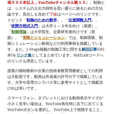
画５００本以上，YouTubeチャンネル数１５
）。制御と
は、システムの入出力特性を思い通りに操るための方法
論です。見出しも含めて
下線
はページへのリンクです。
トピック「
制御のための数学
」、「
伝達関数入門
」、
「
状態方程式入門
」は大学１～３年生向け（基礎）。
「
制御理論
」は大学院生、企業研究者向けです（実
践）。「
実験とシミュレーション
」では、制御実験、制
御シミュレーション動画などの利用事例を掲載していま
す。
また、J-Stage掲載の制御工学に関する
解説記事
(145
本)を
リンク集
としてまとめています。
MATLABコードへ
のリンクも用意しています。
授業の補助教材や企業の技術者教育用教材としての利用
は大歓迎です。動画は作成者の許可の下で掲載していま
す。大学や高専のシラバス等に参考サイトとして掲載頂
ければ幸いです。
スマートフォン、タブレットにおける動画表示サイズが
小さく見辛い場合は、YouTube再生時に右下に出てくる
YouTubeボタンを選択し、YouTube上で視聴すること、